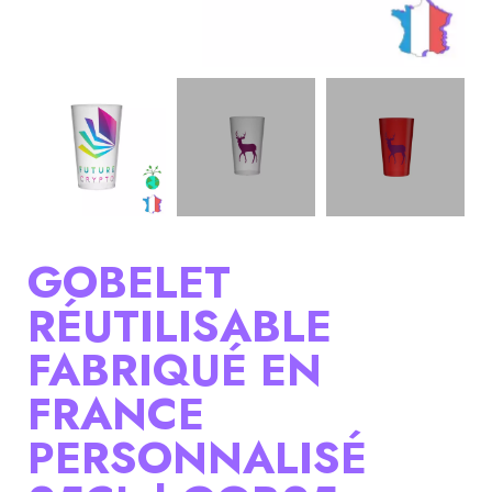
GOBELET
RÉUTILISABLE
FABRIQUÉ EN
FRANCE
PERSONNALISÉ