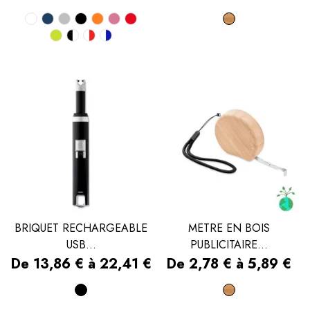
Blanc
Bleu
Gris
Noir
Orange
Rose
Rouge
Bois
Vert
Noir
Blanc/rouge
Blanc/bleu
marine
pomme
et
blanc
BRIQUET RECHARGEABLE
METRE EN BOIS
USB...
PUBLICITAIRE...
Prix
Prix
De 13,86 € à 22,41 €
De 2,78 € à 5,89 €
Noir
Bois