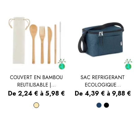
COUVERT EN BAMBOU
SAC REFRIGERANT
REUTILISABLE |...
ECOLOGIQUE...
Prix
Prix
De 2,24 € à 5,98 €
De 4,39 € à 9,88 €
Beige
Bleu
Noir
marine