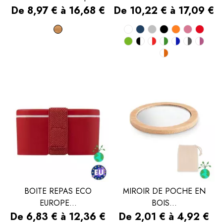
Prix
Prix
De 8,97 € à 16,68 €
De 10,22 € à 17,09 €
Bois
Blanc
Bleu
Gris
Noir
Orange
Rose
Rou
Vert
Noir
Blanc/rouge
Blanc/vert
Blanc/bl
Blanc/
Bla
marine
Blanc/oran
et
blanc
BOITE REPAS ECO
MIROIR DE POCHE EN
EUROPE...
BOIS...
Prix
Prix
De 6,83 € à 12,36 €
De 2,01 € à 4,92 €