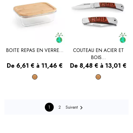
BOITE REPAS EN VERRE...
COUTEAU EN ACIER ET
BOIS...
Prix
Prix
De 6,61 € à 11,46 €
De 8,48 € à 13,01 €
Bois
Bois

1
2
Suivant