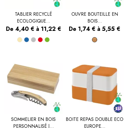
TABLIER RECYCLÉ
OUVRE BOUTEILLE EN
ECOLOGIQUE...
BOIS...
Prix
Prix
De 4,40 € à 11,22 €
De 1,74 € à 5,55 €
Beige
Bleu
Gris
Rouge
Vert
Bois
SOMMELIER EN BOIS
BOITE REPAS DOUBLE ECO
PERSONNALISÉ |...
EUROPE...