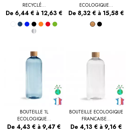
RECYCLÉ...
ECOLOGIQUE...
Prix
Prix
De 6,44 € à 12,63 €
De 8,32 € à 15,58 €
Blanc
Bleu
Bleu
Noir
Orange
Rouge
Vert
Bois
Noir
Argent
marine
royal
BOUTEILLE 1L
BOUTEILLE ECOLOGIQUE
ECOLOGIQUE...
FRANCAISE...
Prix
Prix
De 4,43 € à 9,47 €
De 4,13 € à 9,16 €