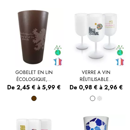
foncé
GOBELET EN LIN
VERRE A VIN
ÉCOLOGIQUE,...
RÉUTILISABLE...
Prix
Prix
De 2,45 € à 5,99 €
De 0,98 € à 2,96 €
Marron
Blanc
Transpare