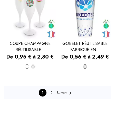
COUPE CHAMPAGNE
GOBELET RÉUTILISABLE
RÉUTILISABLE...
FABRIQUÉ EN...
Prix
Prix
De 0,95 € à 2,80 €
De 0,56 € à 2,49 €
Blanc
Transparent
Transparen

1
2
Suivant