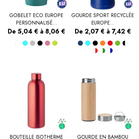
GOBELET ECO EUROPE
GOURDE SPORT RECYCLÉE
PERSONNALISÉ...
EUROPE...
Prix
Prix
De 5,04 € à 8,06 €
De 2,07 € à 7,42 €
Blanc
Bleu
Gris
Noir
Rose
Vert
Bleu
Bleu
Noir
Orange
Rouge
Vert
Noi
Blanc/rouge
Blanc/vert
Blanc/bl
turquoise
pomme
marine
turquoise
et
bla
BOUTEILLE ISOTHERME
GOURDE EN BAMBOU