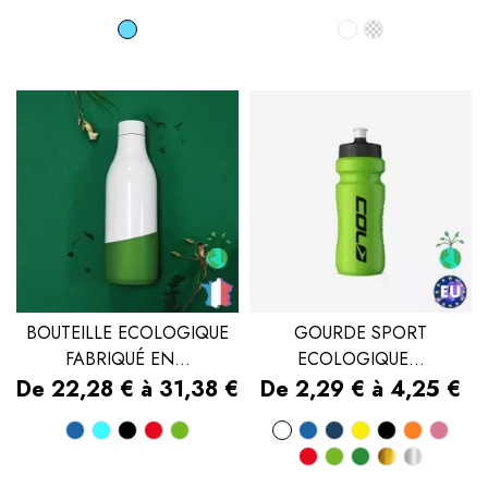
Bleu
Blanc
Transpare
ciel
BOUTEILLE ECOLOGIQUE
GOURDE SPORT
FABRIQUÉ EN...
ECOLOGIQUE...
Prix
Prix
De 22,28 € à 31,38 €
De 2,29 € à 4,25 €
Bleu
Bleu
Noir
Rouge
Vert
Blanc
Bleu
Bleu
Jaune
Noir
Orang
Ros
Rouge
Vert
Vert
Doré
Argen
turquoise
marine