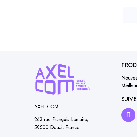
PROD
Nouvea
Meilleu
SUIV
AXEL COM
263 rue François Lemaire,
59500 Douai, France