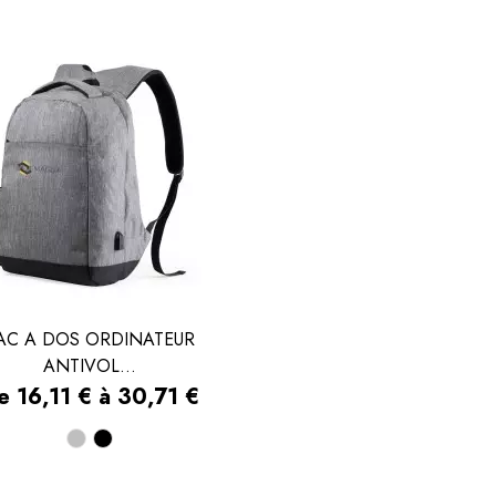
marine
pomme
marine
AC A DOS ORDINATEUR
ANTIVOL...

APERÇU RAPIDE
ix
e 16,11 € à 30,71 €
Gris
Noir