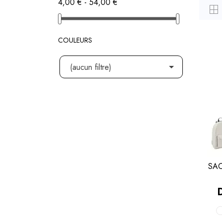
4,00 € - 54,00 €
COULEURS

(aucun filtre)
SAC
P