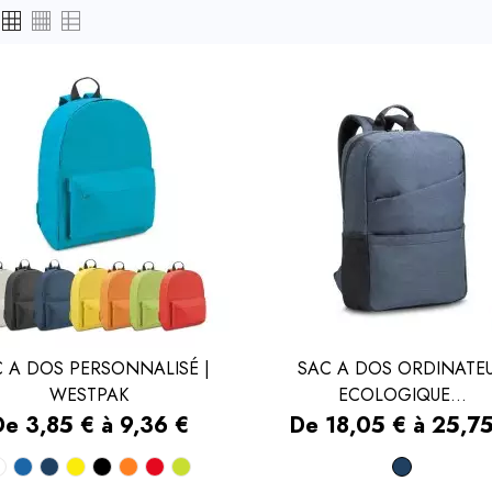
 A DOS PERSONNALISÉ |
SAC A DOS ORDINATE
WESTPAK
ECOLOGIQUE...


APERÇU RAPIDE
APERÇU RAPIDE
rix
Prix
De 3,85 € à 9,36 €
De 18,05 € à 25,7
Blanc
Bleu
Bleu
Jaune
Noir
Orange
Rouge
Vert
Bleu