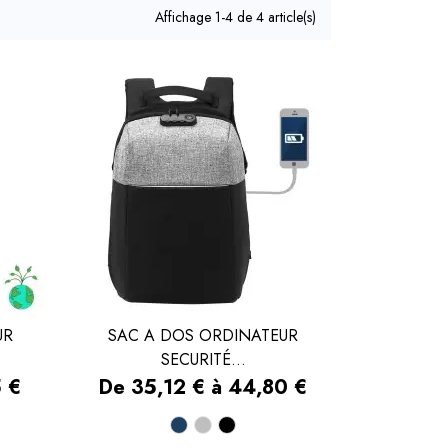
Affichage 1-4 de 4 article(s)
UR
SAC A DOS ORDINATEUR
SECURITÉ...

APERÇU RAPIDE
Prix
5 €
De 35,12 € à 44,80 €
Bleu
Gris
Noir