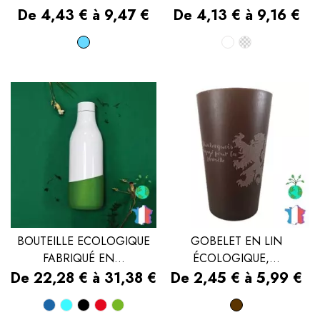
Prix
Prix
De 4,43 € à 9,47 €
De 4,13 € à 9,16 €
Bleu
Blanc
Transpare
ciel
BOUTEILLE ECOLOGIQUE
GOBELET EN LIN
FABRIQUÉ EN...
ÉCOLOGIQUE,...
Prix
Prix
De 22,28 € à 31,38 €
De 2,45 € à 5,99 €
Bleu
Bleu
Noir
Rouge
Vert
Marron