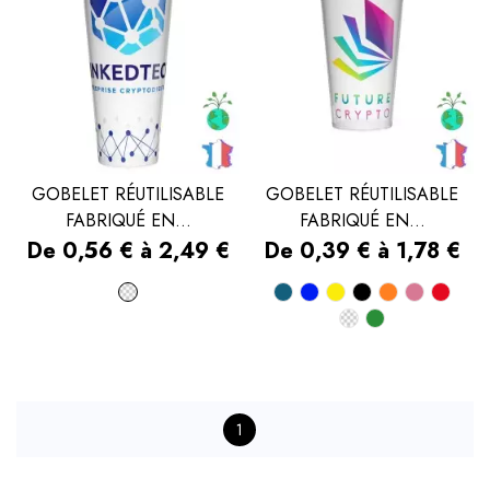
GOBELET RÉUTILISABLE
GOBELET RÉUTILISABLE
FABRIQUÉ EN...
FABRIQUÉ EN...
Prix
Prix
De 0,56 € à 2,49 €
De 0,39 € à 1,78 €
Transparent
Bleu
Bleu
Jaune
Noir
Orange
Rose
Rou
Transparent
Vert
canard
royal
foncé
1