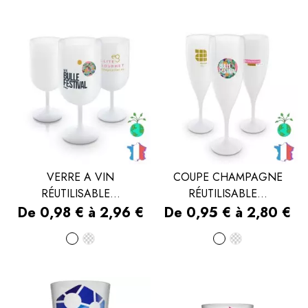
turquoise
VERRE A VIN
COUPE CHAMPAGNE
RÉUTILISABLE...
RÉUTILISABLE...
Prix
Prix
De 0,98 € à 2,96 €
De 0,95 € à 2,80 €
Blanc
Transparent
Blanc
Transpare